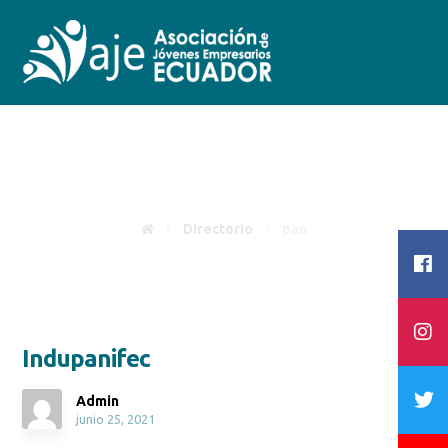
pan
Directorio
pan
Indupanifec
Admin
junio 25, 2021