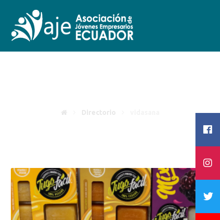
vidasana
Directorio
vidasana