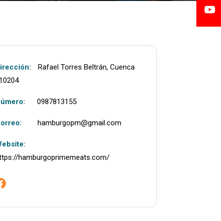
irección:
Rafael Torres Beltrán, Cuenca
10204
úmero:
0987813155
orreo:
hamburgopm@gmail.com
ebsite:
ttps://hamburgoprimemeats.com/