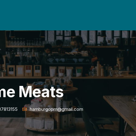
me Meats
87813155
hamburgopm@gmail.com