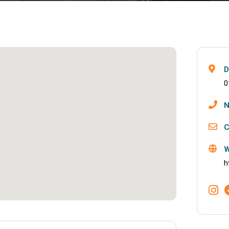
D
0
N
C
W
h